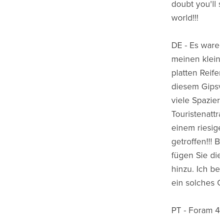
doubt you'll 
world!!!
DE - Es ware
meinen klei
platten Reif
diesem Gips
viele Spazie
Touristenatt
einem riesi
getroffen!!!
fügen Sie d
hinzu. Ich b
ein solches 
PT - Foram 