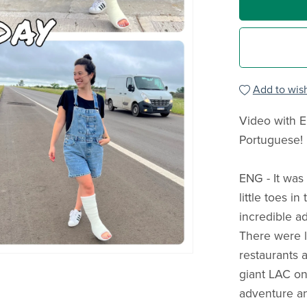
Add to wish
Video with E
Portuguese!
ENG - It was
little toes in
incredible a
There were l
restaurants a
giant LAC on 
adventure an