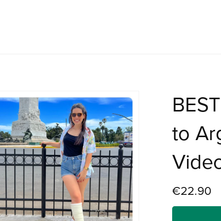
BEST
to Ar
Video
€22.90