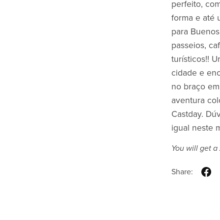
perfeito, c
forma e até 
para Buenos
passeios, ca
turísticos!!
cidade e en
no braço em
aventura col
Castday. Dúv
igual neste 
You will get a
Share: